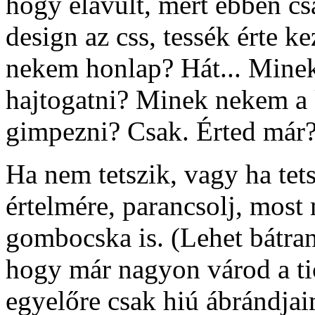
hogy elavult, mert ebben cs
design az css, tessék érte k
nekem honlap? Hát... Mine
hajtogatni? Minek nekem a 
gimpezni? Csak. Érted már? 
Ha nem tetszik, vagy ha tets
értelmére, parancsolj, most
gombocska is. (Lehet bátran
hogy már nagyon várod a ti
egyelőre csak hiú ábrándjaim