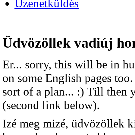
Üzenetküldés
Üdvözöllek vadiúj h
Er... sorry, this will be in 
on some English pages too. O
sort of a plan... :) Till th
(second link below).
Izé meg mizé, üdvözöllek kí